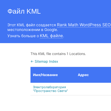
Файл KML
Rank Math WordPress SEO
Этот KML файл создается
местоположении в Google.
KML файле
Узнать больше о
.
This KML file contains 1 Locations.
← Sitemap Index
Имя/Название
Адрес
Электролаборатория
"Пространство Света"