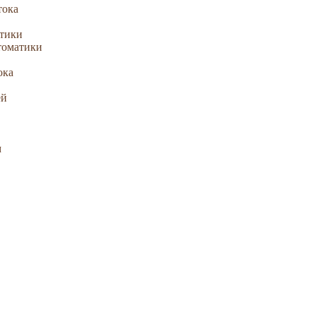
тока
атики
томатики
ока
ей
м