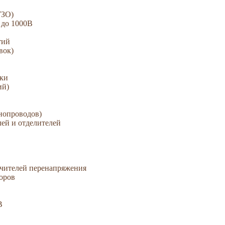
УЗО)
 до 1000В
тий
вок)
зки
ий)
нопроводов)
ей и отделителей
ичителей перенапряжения
оров
В