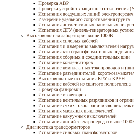
Проверка АВР
Проверка устройств защитного отключения (
Испытания воздушных линий электропередач
Измерение удельного сопротивления грунта
Испытания антистатичных напольных покры
Испытания ДГУ (дизель-генераторных устано
Высоковольтная лаборатория выше 1000В
Испытания силовых кабелей
Испытания и измерения выключателей нагру
Испытания ктп (трансформаторных подстанц
Испытания сборных и соединительных шин
Испытание конденсаторов
Испытание комплектных токопроводов и (ши
Испытание разъединителей, короткозамыкател
Высоковольтные испытания КРУ и КРУН
Испытание кабелей из сшитого полиэтилена
Проверка фазировки
Испытание изоляторов
Испытание вентильных разрядников и огран
Испытание сухих токоограничивающих реакт
Испытания масляных выключателей
Испытание вакуумных выключателей
Испытания линий электропередач выше 1000
Диагностика трансформаторов
Испытание силовых трансформаторов